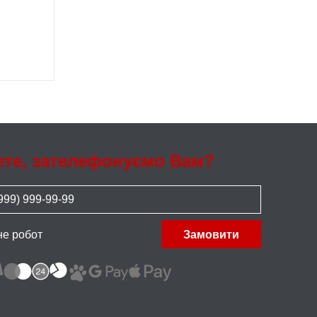
ете, зателефонуємо Вам?
не робот
Замовити