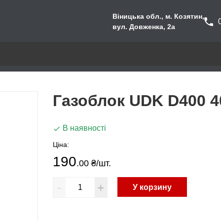
Віницька обл., м. Козятин,
вул. Довженка, 2а
Газоблок UDK D400 4
В наявності
Ціна:
190
.00 ₴
/шт.
-
+
У корзину