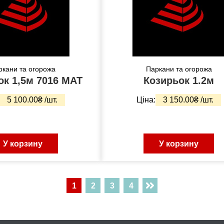
ркани та огорожа
Паркани та огорожа
Козирьок 1,5м 7016 МАТ
Козирьок 1.2м
5 100.00₴ /шт.
Ціна:
3 150.00₴ /шт.
У корзину
У корзину
1
2
3
4