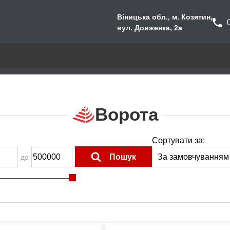
Віницька обл., м. Козятин,
вул. Довженка, 2а
Ворота
Сортувати за:
Пошук
до