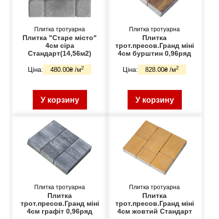
Плитка тротуарна
Плитка тротуарна
Плитка "Старе місто"
Плитка
4см сіра
трот.пресов.Гранд міні
Стандарт(14,56м2)
4см бурштин 0,96ряд
2
2
Ціна:
480.00₴ /м
Ціна:
828.00₴ /м
У корзину
У корзину
Плитка тротуарна
Плитка тротуарна
Плитка
Плитка
трот.пресов.Гранд міні
трот.пресов.Гранд міні
4см графіт 0,96ряд
4см жовтий Стандарт