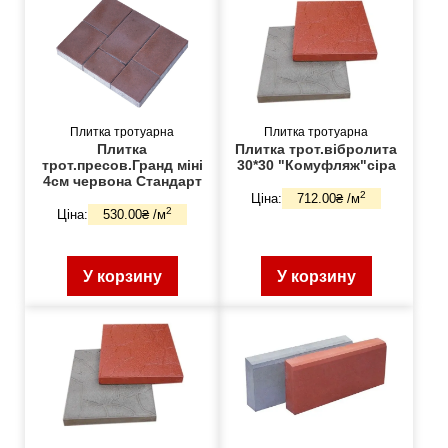
Плитка тротуарна
Плитка тротуарна
Плитка
Плитка трот.вібролита
трот.пресов.Гранд міні
30*30 "Комуфляж"сіра
4см червона Стандарт
2
Ціна:
712.00₴ /м
2
Ціна:
530.00₴ /м
У корзину
У корзину