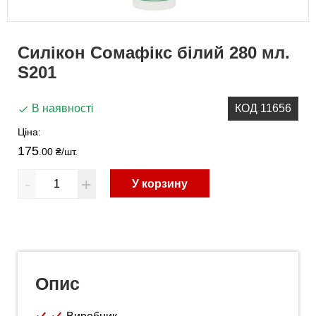
Силікон Сомафікс білий 280 мл.
S201
В наявності
КОД 11656
Ціна:
175
.00 ₴
/шт.
-
+
У корзину
Опис