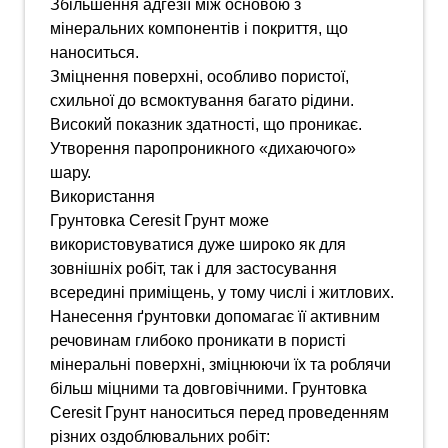
Збільшення адгезії між основою з
мінеральних компонентів і покриття, що
наноситься.
Зміцнення поверхні, особливо пористої,
схильної до всмоктування багато рідини.
Високий показник здатності, що проникає.
Утворення паропроникного «дихаючого»
шару.
Використання
Грунтовка Ceresit Грунт може
використовуватися дуже широко як для
зовнішніх робіт, так і для застосування
всередині приміщень, у тому числі і житлових.
Нанесення ґрунтовки допомагає її активним
речовинам глибоко проникати в пористі
мінеральні поверхні, зміцнюючи їх та роблячи
більш міцними та довговічними. Грунтовка
Ceresit Грунт наноситься перед проведенням
різних оздоблювальних робіт: