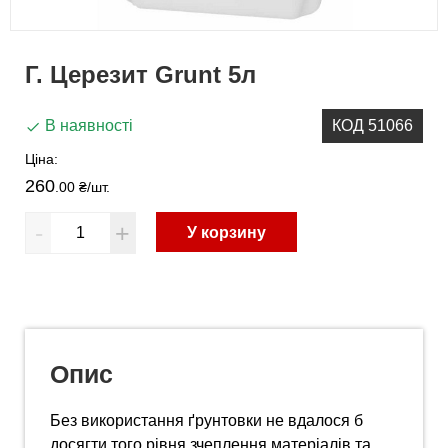
Г. Церезит Grunt 5л
В наявності
КОД 51066
Ціна:
260
.00 ₴
/шт.
-
+
У корзину
Опис
Без використання ґрунтовки не вдалося б
досягти того рівня зчеплення матеріалів та