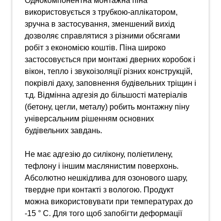
Однокомпонентна монтажна піна
використовується з трубкою-аплікатором,
зручна в застосування, зменшений вихід
дозволяє справлятися з різними обсягами
робіт з економією коштів. Піна широко
застосовується при монтажі дверних коробок і
вікон, тепло і звукоізоляції різних конструкцій,
покрівлі даху, заповнення будівельних тріщин і
т.д. Відмінна адгезія до більшості матеріалів
(бетону, цегли, металу) робить монтажну піну
універсальним рішенням основних
будівельних завдань.
Не має адгезію до силікону, поліетилену,
тефлону і іншим маслянистим поверхонь.
Абсолютно нешкідлива для озонового шару,
твердне при контакті з вологою. Продукт
можна використовувати при температурах до
-15 ° C. Для того щоб запобігти деформації