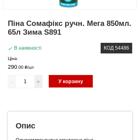
Піна Сомафікс ручн. Мега 850мл.
65л Зима S891
В наявності
КОД 54486
Ціна:
290
.00 ₴
/шт.
-
+
У корзину
Опис