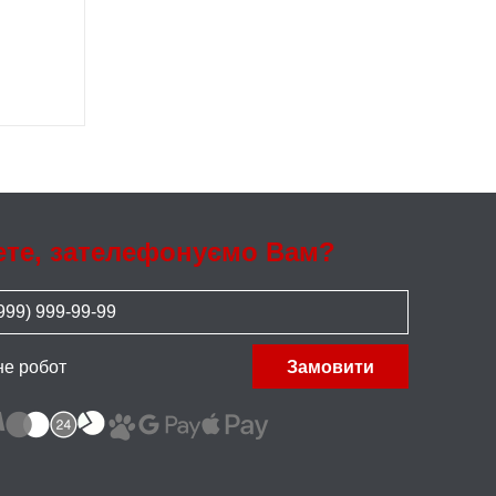
ете, зателефонуємо Вам?
не робот
Замовити