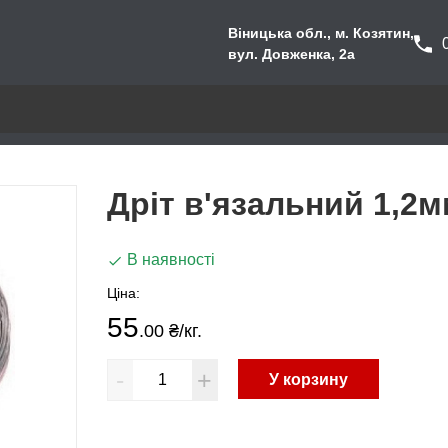
Віницька обл., м. Козятин,
вул. Довженка, 2а
Дріт в'язальний 1,2
В наявності
Ціна:
55
.00 ₴
/кг.
-
+
У корзину