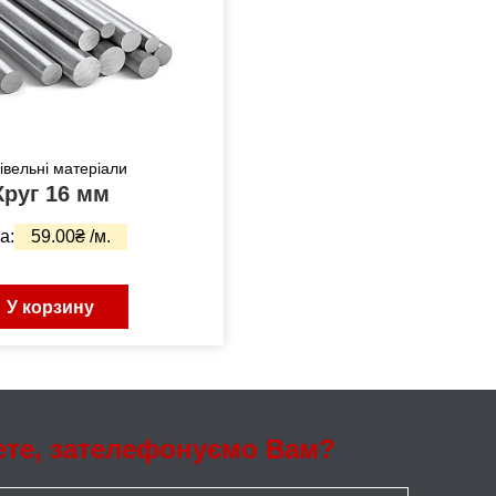
івельні матеріали
Круг 16 мм
а:
59.00₴ /м.
У корзину
ете, зателефонуємо Вам?