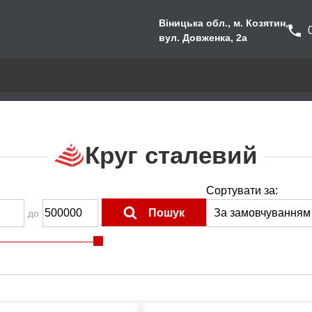
Віницька обл., м. Козятин,
вул. Довженка, 2а
Круг сталевий
Сортувати за:
Пошук
до