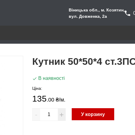
Віницька обл., м. Козятин,
вул. Довженка, 2а
Кутник 50*50*4 ст.3П
В наявності
Ціна:
135
.00 ₴
/м.
-
+
У корзину