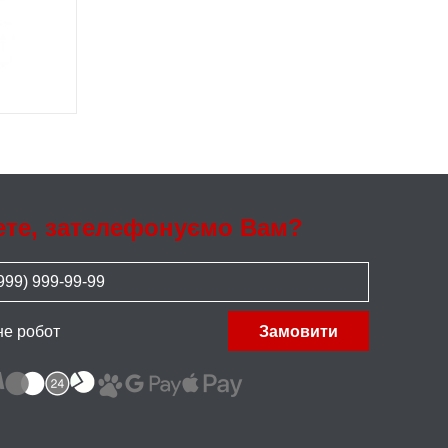
ете, зателефонуємо Вам?
не робот
Замовити