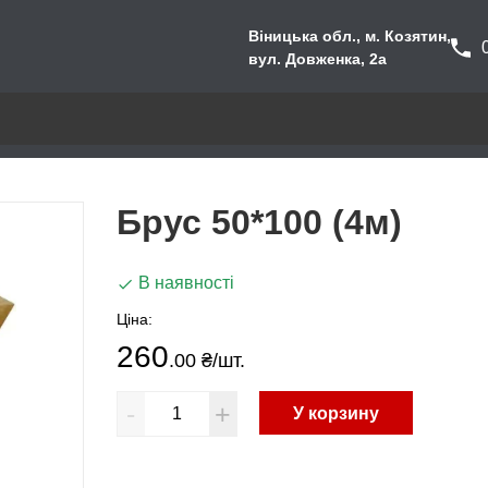
Віницька обл., м. Козятин,
вул. Довженка, 2а
Брус 50*100 (4м)
В наявності
Ціна:
260
.00 ₴
/шт.
-
+
У корзину