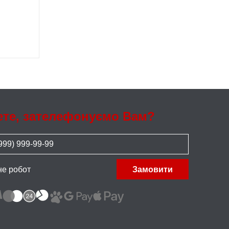
ете, зателефонуємо Вам?
не робот
Замовити