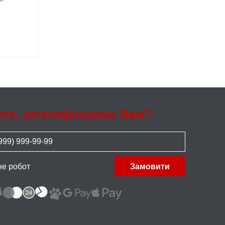
ете, зателефонуємо Вам?
не робот
Замовити