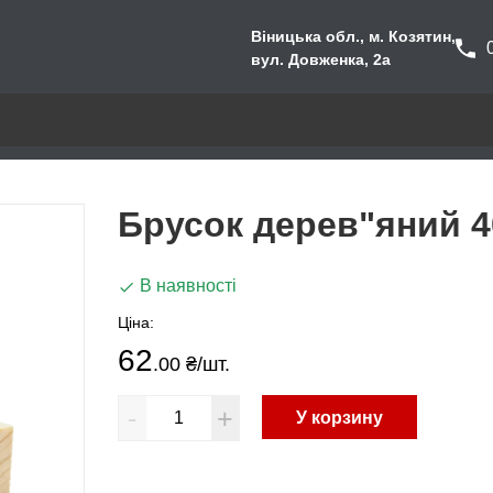
Віницька обл., м. Козятин,
вул. Довженка, 2а
Брусок дерев"яний 40
В наявності
Ціна:
62
.00 ₴
/шт.
-
+
У корзину