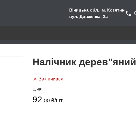
Віницька обл., м. Козятин,
вул. Довженка, 2а
Налічник дерев"яний 
Закінчився
Ціна:
92
.00 ₴
/шт.