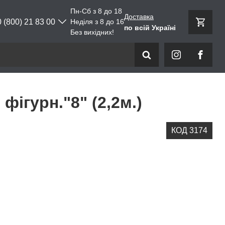
Пн-Сб з 8 до 18
Доставка
0 (800) 21 83 00
Неділя з 8 до 16
по всій Україні
Без вихідних!
фігурн."8" (2,2м.)
КОД 3174