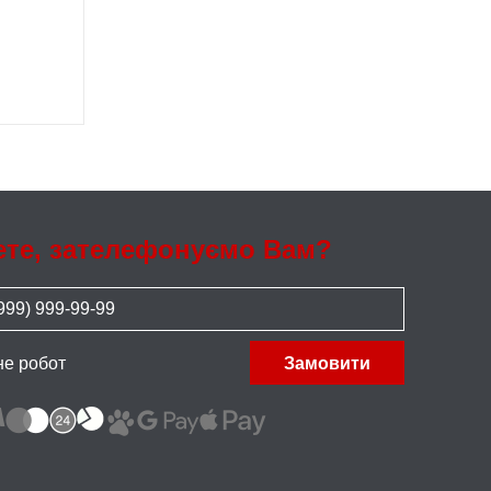
ете, зателефонуємо Вам?
не робот
Замовити