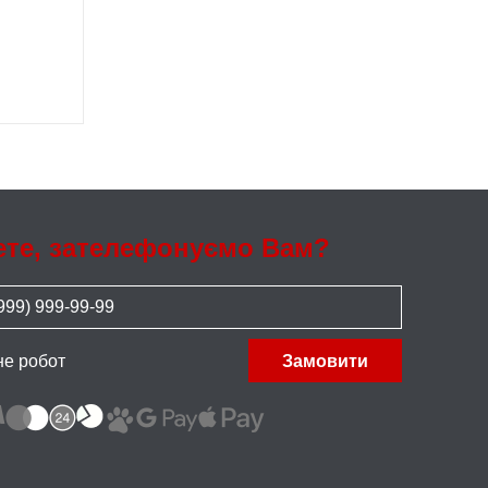
ете, зателефонуємо Вам?
не робот
Замовити