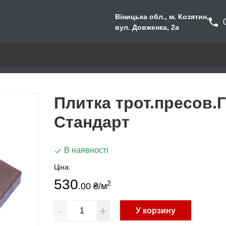
Віницька обл., м. Козятин,
вул. Довженка, 2а
Плитка трот.пресов.Г
Стандарт
В наявності
Ціна:
530
2
.00 ₴
/м
-
+
У корзину