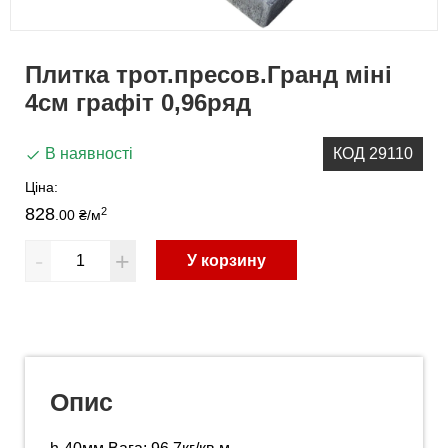
Плитка трот.пресов.Гранд міні
4см графіт 0,96ряд
В наявності
КОД 29110
Ціна:
828
2
.00 ₴
/м
-
+
У корзину
Опис