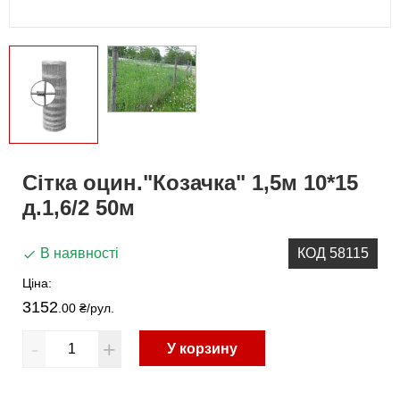
Сітка оцин."Козачка" 1,5м 10*15
д.1,6/2 50м
В наявності
КОД 58115
Ціна:
3152
.00 ₴
/рул.
-
+
У корзину