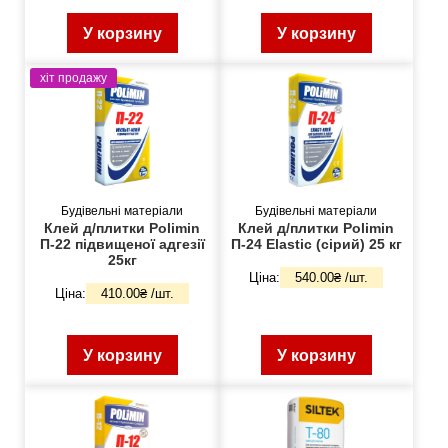
У корзину
У корзину
хіт продажу
Будівельні матеріали
Будівельні матеріали
Клей д/плитки Polimin
Клей д/плитки Polimin
П-22 підвищеної адгезії
П-24 Elastic (сірий) 25 кг
25кг
Ціна:
540.00₴ /шт.
Ціна:
410.00₴ /шт.
У корзину
У корзину