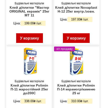
Будівельні матеріали
Будівельні матеріали
Клей д/плитки "Мастер
Клей д/плитки Novaplast
ORIGINAL керамік" 25кг
H-12 25кг внутр./зовн.
MT 11
Ціна:
197.00₴ /шт.
Ціна:
199.00₴ /шт.
У корзину
У корзину
хіт продажу
Будівельні матеріали
Будівельні матеріали
Клей д/плитки Polimin
Клей д/плитки Polimin
П-11 жаростійкий 25кг
П-14 керамогр/каменю
до200С
25 кг
Ціна:
338.00₴ /шт.
Ціна:
310.00₴ /шт.