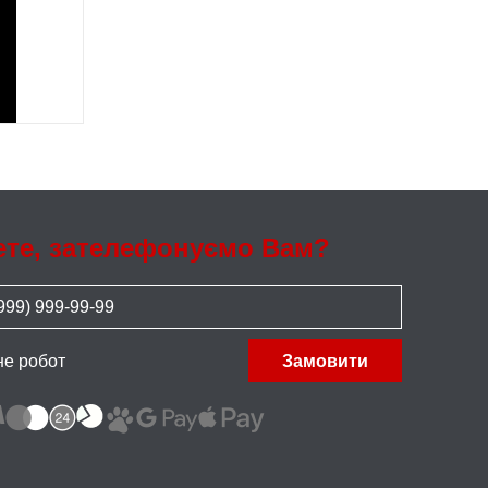
ете, зателефонуємо Вам?
не робот
Замовити