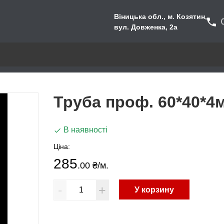
Віницька обл., м. Козятин,
вул. Довженка, 2а
Труба проф. 60*40*4
В наявності
Ціна:
285
.00 ₴
/м.
-
+
У корзину