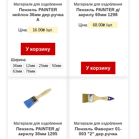
Матеріали для оздоблення
Матеріали для оздоблення
Пензель PAINTER
Пензель PAINTER д/
нейлон 36мм дер.ручка
акрилу 60мм 1298
А
Ціна:
68.00₴ /шт.
Ціна:
16.00₴ /шт.
У корзину
Ширина:
36мм
12мм
25мм
50мм
У корзину
63мм
76мм
Матеріали для оздоблення
Матеріали для оздоблення
Пензель PAINTER д/
Пензель Фаворит 01-
акрилу 30мм 1295
003 "2" дер.ручка